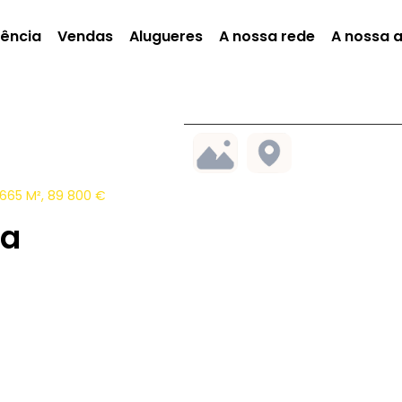
gência
Vendas
Alugueres
A nossa rede
A nossa 
665 M², 89 800 €
ra