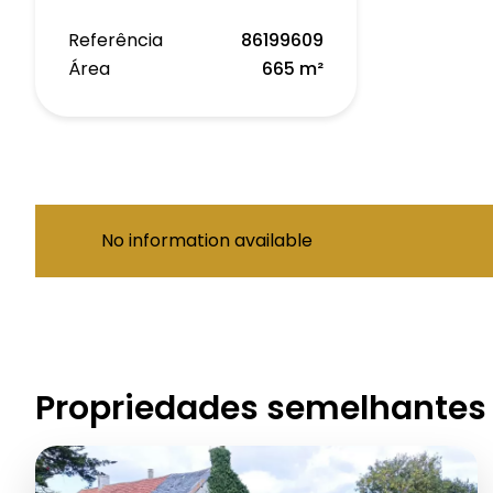
Referência
86199609
Área
665 m²
No information available
Propriedades semelhantes