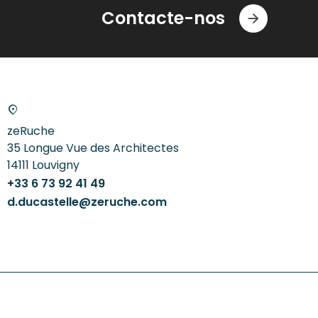
Contacte-nos
zeRuche
35 Longue Vue des Architectes
14111
Louvigny
+33 6 73 92 41 49
d.ducastelle@zeruche.com