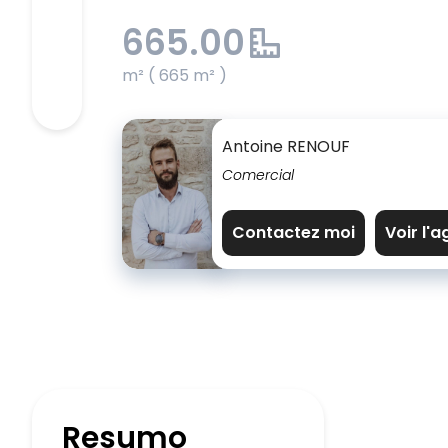
665.00
m² ( 665 m² )
Antoine RENOUF
Comercial
Contactez moi
Voir l'
Resumo