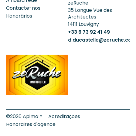
A nossa rede
zeRuche
Contacte-nos
35 Longue Vue des
Honorários
Architectes
14111
Louvigny
+33 6 73 92 41 49
d.ducastelle@zeruche.co
©2026 Apimo™
Acreditações
Honoraires d'agence