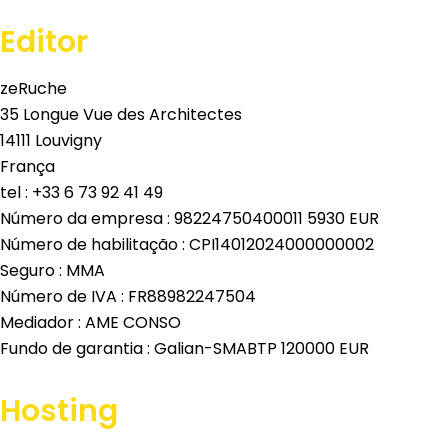
Editor
zeRuche
35 Longue Vue des Architectes
14111 Louvigny
França
tel : +33 6 73 92 41 49
Número da empresa : 98224750400011 5930 EUR
Número de habilitação : CPI14012024000000002
Seguro : MMA
Número de IVA : FR88982247504
Mediador : AME CONSO
Fundo de garantia : Galian-SMABTP 120000 EUR
Hosting