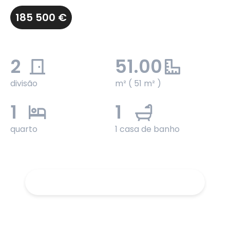
185 500 €
2
51.00
divisão
m² ( 51 m² )
1
1
quarto
1 casa de banho