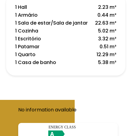
1 Hall
2.23 m²
1 Armário
0.44 m²
1 Sala de estar/Sala de jantar
22.63 m²
1 Cozinha
5.02 m²
1 Escritório
3.32 m²
1 Patamar
0.51 m²
1 Quarto
12.29 m²
1 Casa de banho
5.38 m²
No information available