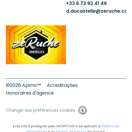
+33 6 73 92 41 49
d.ducastelle@zeruche.co
©2026 Apimo™
Acreditações
Honoraires d'agence
Changer ses préférences cookies
Este site é protegido pelo reCAPTCHA e se aplicam a
Política de
Privacidade
e os
Termos de Serviço
do Google.