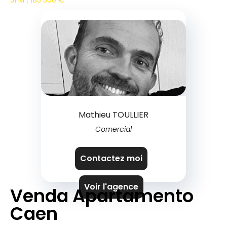
51 M², 185 500 €
Mathieu TOULLIER
Comercial
Contactez moi
Voir l'agence
Venda Apartamento
Caen