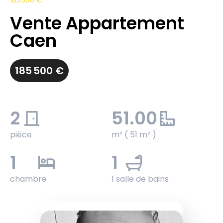
185 500 €
Vente Appartement
Caen
185 500 €
2
51.00
pièce
m² ( 51 m² )
1
1
chambre
1 salle de bains