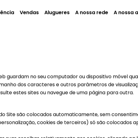
gência
Vendas
Alugueres
A nossa rede
A nossa 
web guardam no seu computador ou dispositivo móvel qua
 tamanho dos caracteres e outros parâmetros de visualiz
sulte estes sites ou navegue de uma página para outra.
 do Site são colocados automaticamente, sem consenti
personalização, cookies de terceiros) só são colocados 