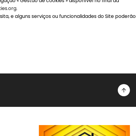
gação « Gestão de cookies » disponível no final da
ies.org
.
ta, e alguns serviços ou funcionalidades do Site poderão