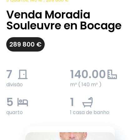
5 Quartos, 140 M², 289 800 €
Venda Moradia
Souleuvre en Bocage
289 800 €
7
140.00
divisão
m² ( 140 m² )
5
1
quarto
1 casa de banho