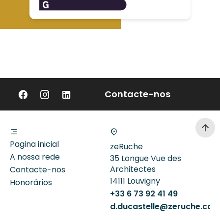
Contacte-nos
Pagina inicial
zeRuche
A nossa rede
35 Longue Vue des
Architectes
Contacte-nos
14111
Louvigny
Honorários
+33 6 73 92 41 49
d.ducastelle@zeruche.co