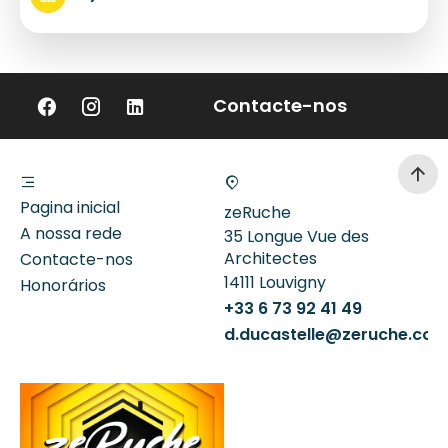
Contacte-nos
Pagina inicial
zeRuche
A nossa rede
35 Longue Vue des
Architectes
Contacte-nos
14111
Louvigny
Honorários
+33 6 73 92 41 49
d.ducastelle@zeruche.co