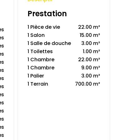
Prestation
1 Pièce de vie
22.00 m²
es
1 Salon
15.00 m²
es
1 Salle de douche
3.00 m²
es
1 Toilettes
1.00 m²
es
1 Chambre
22.00 m²
es
1 Chambre
9.00 m²
es
1 Palier
3.00 m²
es
1 Terrain
700.00 m²
es
es
es
es
es
es
es