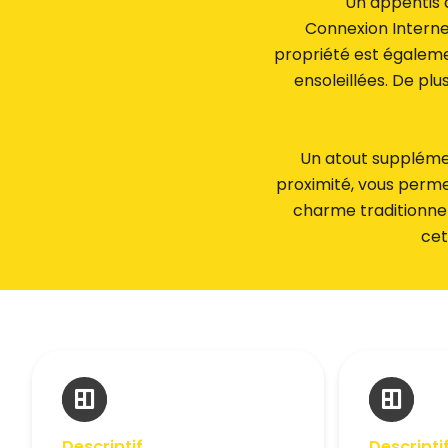
Un appentis 
Connexion Internet 
propriété est égaleme
ensoleillées. De plu
Un atout supplémen
proximité, vous perme
charme traditionnel
cet
Descriptif
Descripti