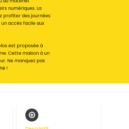
 du matériel.
isirs numériques. La
 profiter des journées
e un accès facile aux
élos est proposée à
hme. Cette maison à un
teur. Ne manquez pas
hé !
Descriptif