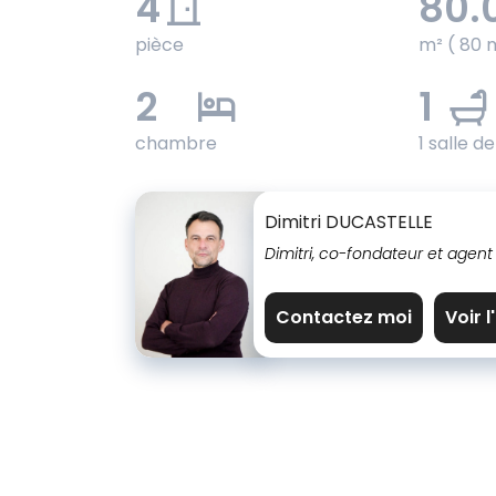
4
80.
pièce
m² ( 80 
2
1
chambre
1 salle d
Dimitri DUCASTELLE
Dimitri, co-fondateur et agent
Contactez moi
Voir 