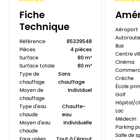
Fiche
Amé
Technique
Aéroport
Autorout
Référence
85339548
Bus
Pièces
4 pièces
Centre vil
Surface
80 m²
Cinéma
Surface totale
80 m²
Commerc
Type de
Sans
Crèche
chauffage
chauffage
École pri
Moyen de
Individuel
Golf
chauffage
Hôpital/cl
Type d'eau
Chauffe-
Lac
chaude
eau
Médecin
Moyen d'eau
Individuelle
Parking p
chaude
Salle de s
Eaux usées
Tout à l'égout