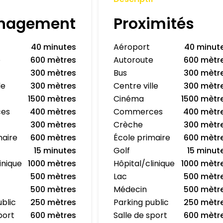
nagement
Proximités
40 minutes
Aéroport
40 minut
e
600 mètres
Autoroute
600 mètr
300 mètres
Bus
300 mètr
le
300 mètres
Centre ville
300 mètr
1500 mètres
Cinéma
1500 mètr
es
400 mètres
Commerces
400 mètr
300 mètres
Crèche
300 mètr
maire
600 mètres
École primaire
600 mètr
15 minutes
Golf
15 minut
inique
1000 mètres
Hôpital/clinique
1000 mètr
500 mètres
Lac
500 mètr
500 mètres
Médecin
500 mètr
ublic
250 mètres
Parking public
250 mètr
port
600 mètres
Salle de sport
600 mètr