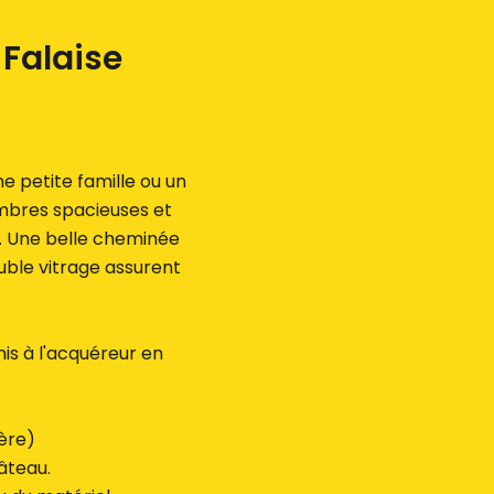
Falaise
e petite famille ou un
mbres spacieuses et
t. Une belle cheminée
uble vitrage assurent
nis à l'acquéreur en
ière)
hâteau.