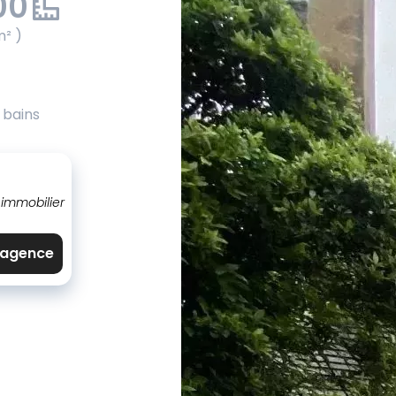
00
m² )
e bains
 immobilier
l'agence