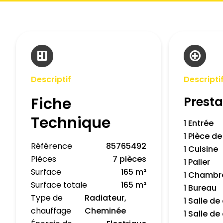
Descriptif
Descripti
Fiche
Presta
Technique
1 Entrée
1 Pièce de
Référence
85765492
1 Cuisine
Pièces
7 pièces
1 Palier
Surface
165 m²
1 Chambr
Surface totale
165 m²
1 Bureau
Type de
Radiateur,
1 Salle d
chauffage
Cheminée
1 Salle d