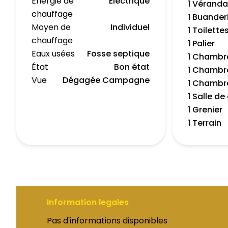
Énergie de
Electrique
1 Vérand
chauffage
1 Buander
Moyen de
Individuel
1 Toilette
chauffage
1 Palier
Eaux usées
Fosse septique
1 Chambr
État
Bon état
1 Chambr
Vue
Dégagée Campagne
1 Chambr
1 Salle d
1 Grenier
1 Terrain
Information legales
Pas d'informations disponibles