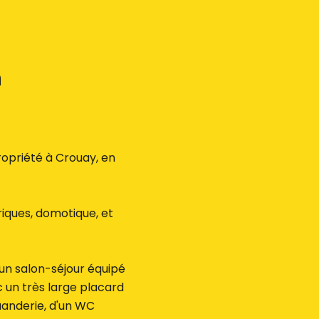
n
ropriété à Crouay, en
riques, domotique, et
un salon-séjour équipé
 un très large placard
uanderie, d'un WC