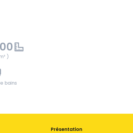
.00
m² )
de bains
Présentation