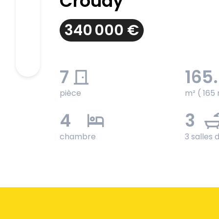
Crouay
340 000 €
7
165
pièce
m² ( 165 
4
3
chambre
3 salles 