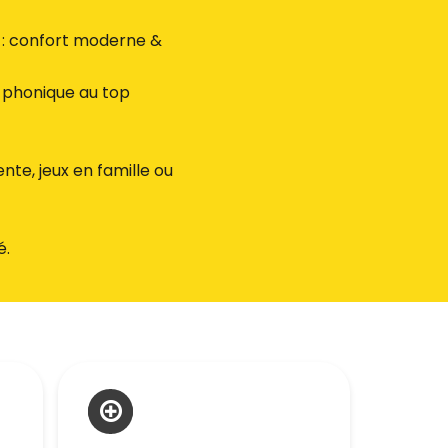
 : confort moderne &
& phonique au top
nte, jeux en famille ou
é.