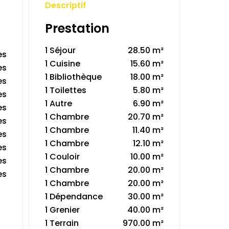
Descriptif
Prestation
1 Séjour
28.50 m²
es
1 Cuisine
15.60 m²
es
1 Bibliothèque
18.00 m²
es
1 Toilettes
5.80 m²
es
1 Autre
6.90 m²
es
1 Chambre
20.70 m²
es
1 Chambre
11.40 m²
es
1 Chambre
12.10 m²
es
1 Couloir
10.00 m²
es
1 Chambre
20.00 m²
es
1 Chambre
20.00 m²
1 Dépendance
30.00 m²
1 Grenier
40.00 m²
1 Terrain
970.00 m²