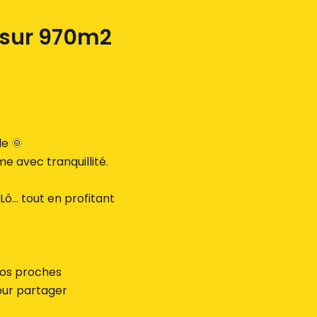
 sur 970m2
e 🌞
e avec tranquillité.
Lô… tout en profitant
vos proches
pour partager