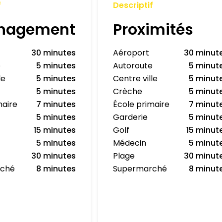
f
Descriptif
nagement
Proximités
30 minutes
Aéroport
30 minut
e
5 minutes
Autoroute
5 minut
le
5 minutes
Centre ville
5 minut
5 minutes
Crèche
5 minut
maire
7 minutes
École primaire
7 minut
5 minutes
Garderie
5 minut
15 minutes
Golf
15 minut
5 minutes
Médecin
5 minut
30 minutes
Plage
30 minut
rché
8 minutes
Supermarché
8 minut