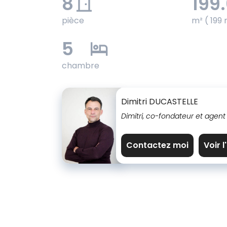
8
199
pièce
m² ( 199 
5
chambre
Dimitri DUCASTELLE
Dimitri, co-fondateur et agent
Contactez moi
Voir 