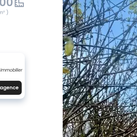
.00
m² )
 immobilier
l'agence