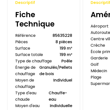
Descriptif
Descripti
Fiche
Amé
Technique
Aéroport
Autorout
Référence
85635228
Centre vil
Pièces
8 pièces
Crèche
Surface
199 m²
École pri
Surface totale
199 m²
Garderie
Type de chauffage
Poêle
Golf
Énergie de
Granulés/Pellets
Médecin
chauffage
de bois
Plage
Moyen de
Individuel
Superma
chauffage
Type d'eau
Chauffe-
chaude
eau
Moyen d'eau
Individuelle